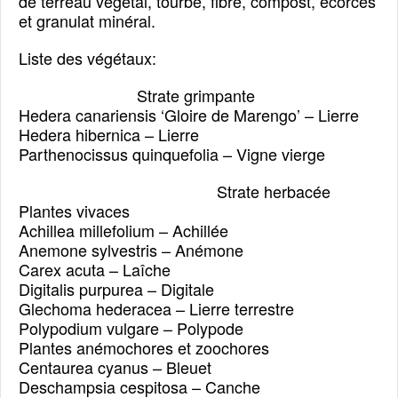
de terreau végétal, tourbe, fibre, compost, écorces
et granulat minéral.
Liste des végétaux:
Strate grimpante
Hedera canariensis ‘Gloire de Marengo’ – Lierre
Hedera hibernica – Lierre
Parthenocissus quinquefolia – Vigne vierge
Strate herbacée
Plantes vivaces
Achillea millefolium – Achillée
Anemone sylvestris – Anémone
Carex acuta – Laîche
Digitalis purpurea – Digitale
Glechoma hederacea – Lierre terrestre
Polypodium vulgare – Polypode
Plantes anémochores et zoochores
Centaurea cyanus – Bleuet
Deschampsia cespitosa – Canche